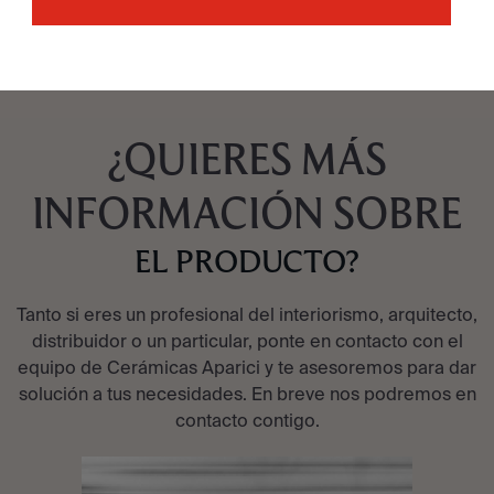
¿QUIERES MÁS
INFORMACIÓN SOBRE
EL PRODUCTO?
Tanto si eres un profesional del interiorismo, arquitecto,
distribuidor o un particular, ponte en contacto con el
equipo de Cerámicas Aparici y te asesoremos para dar
solución a tus necesidades. En breve nos podremos en
contacto contigo.