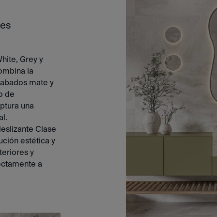
ues
hite, Grey y
ombina la
acabados mate y
to de
ptura una
l.
deslizante Clase
ución estética y
teriores y
ectamente a