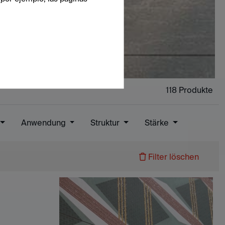
118
Produkte
Anwendung
Struktur
Stärke
Filter löschen