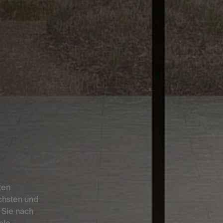
ten
chsten und
n Sie nach