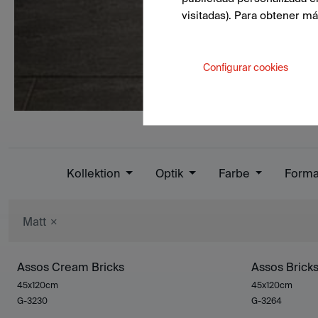
visitadas). Para obtener m
Configurar cookies
Kollektion
Optik
Farbe
Form
Matt
Assos Cream Bricks
Assos Brick
45x120cm
45x120cm
G-3230
G-3264