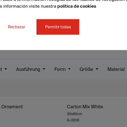
ás información visite nuestra
política de cookies
Rechazar
Permitir todas
at
Ausführung
Form
Größe
Material
s Ornament
Carton Mix White
30x90cm
G-3208