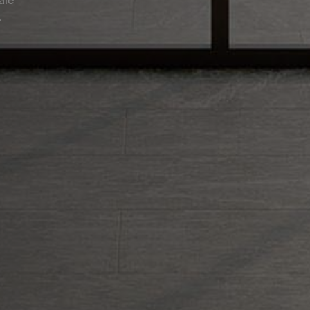
ale
.