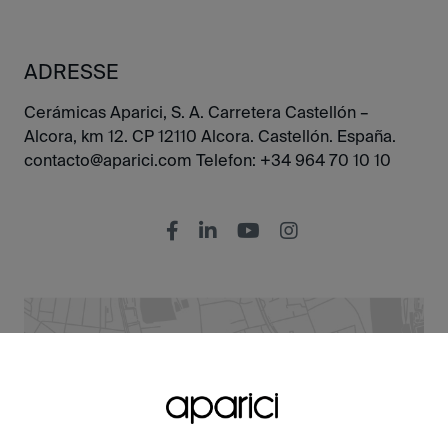
ADRESSE
Cerámicas Aparici, S. A. Carretera Castellón –
Alcora, km 12. CP 12110 Alcora. Castellón. España.
contacto@aparici.com
Telefon:
+34 964 70 10 10