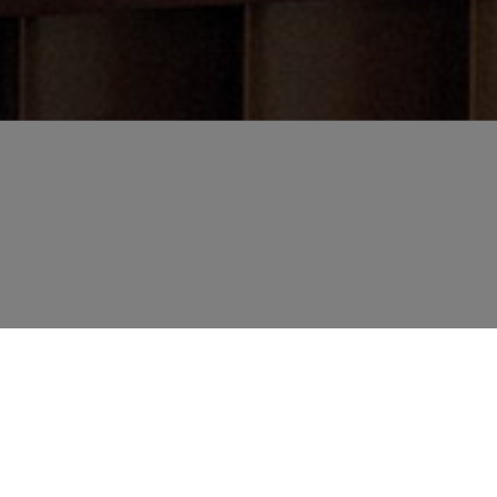
FLIE
DIE
SEH