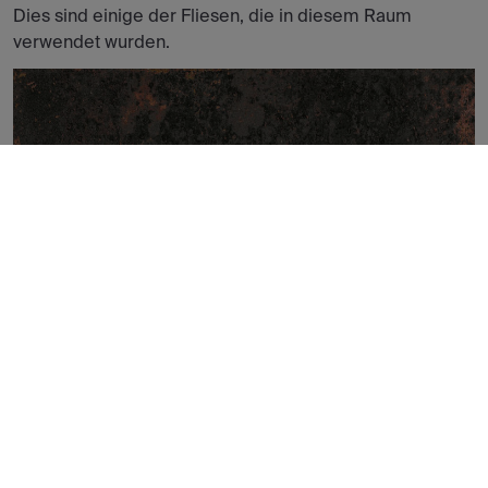
Dies sind einige der Fliesen, die in diesem Raum
verwendet wurden.
CORTEN GRAPHITE NATURAL 60X60