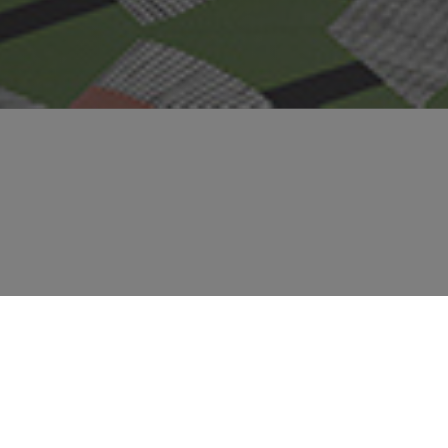
BA
VEM
EST