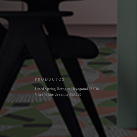
PRODUCTOS
Lined Spring Hexagon Hexagonal 25X30
Vitro White Urvanity 45X120