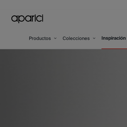
Inspiración
Inicio
Inspiración
Productos
Lined Spring Hexagon Hexag
Colecciones