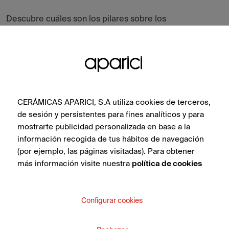
Descubre cuáles son los pilares sobre los
que se ha diseñado esta colección, en
qué se inspira, sus ambientes y todos los
azulejos de la colección.
CERÁMICAS APARICI, S.A utiliza cookies de terceros,
de sesión y persistentes para fines analíticos y para
VER COLECCIÓN
mostrarte publicidad personalizada en base a la
información recogida de tus hábitos de navegación
(por ejemplo, las páginas visitadas). Para obtener
más información visite nuestra
política de cookies
Configurar cookies
¿QUIERES MÁS