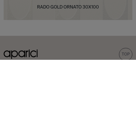
RADO GOLD ORNATO 30X100
TOP
COLECCIONES
AZULEJOS
Carpet
Porcelánicos
Bohemian
Revestimientos
Corten
Exteriores
Evoke
Aspecto cemento
Aspecto terrazo