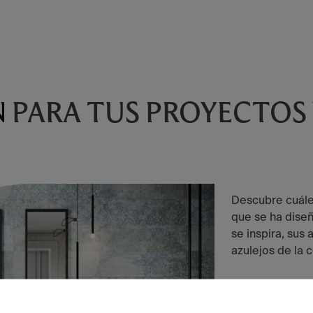
N
PARA TUS PROYECTOS
Descubre cuáles
que se ha dise
se inspira, sus
azulejos de la 