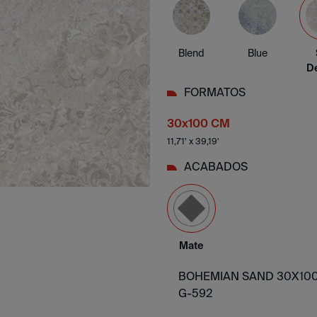
Blend
Blue
De
FORMATOS
30x100 CM
11,71' x 39,19'
ACABADOS
Mate
BOHEMIAN SAND 30X100
G-592