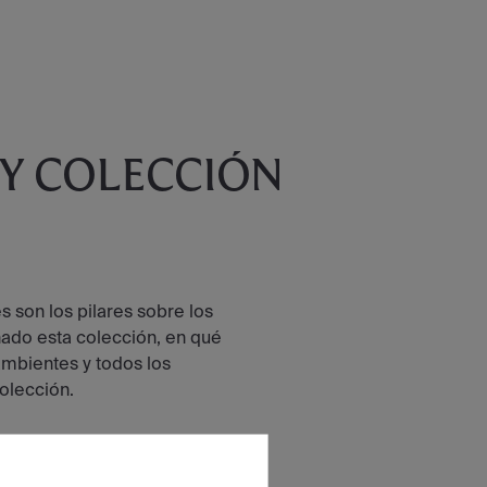
 Y COLECCIÓN
 son los pilares sobre los
ñado esta colección, en qué
 ambientes y todos los
colección.