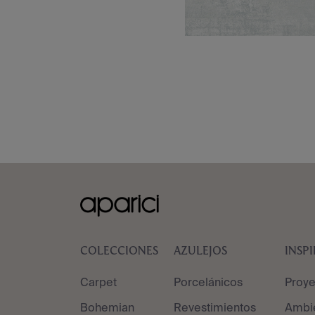
COLECCIONES
AZULEJOS
INSP
Carpet
Porcelánicos
Proye
Bohemian
Revestimientos
Ambi