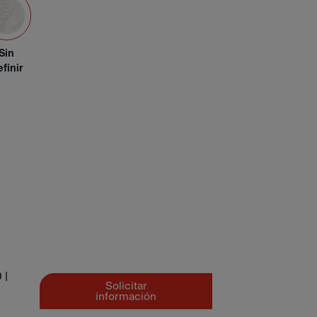
Sin
finir
 |
Solicitar
información