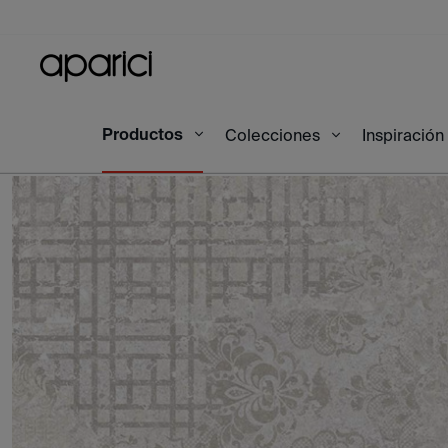
Productos
Inicio
Productos
Bohemian Sand 30X100
Colecciones
Inspiración