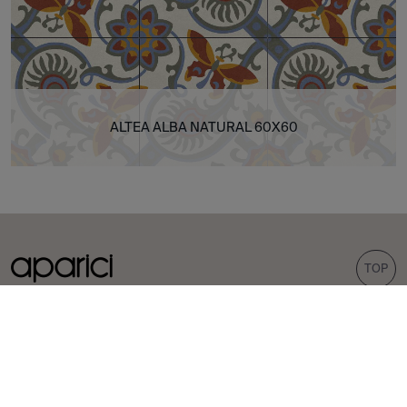
ALTEA ALBA NATURAL 60X60
TOP
COLECCIONES
AZULEJOS
Carpet
Porcelánicos
Bohemian
Revestimientos