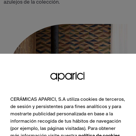
azulejos de la colección.
CERÁMICAS APARICI, S.A utiliza cookies de terceros,
de sesión y persistentes para fines analíticos y para
Cotto Rosso Natural 50X100
mostrarte publicidad personalizada en base a la
información recogida de tus hábitos de navegación
(por ejemplo, las páginas visitadas). Para obtener
más información visite nuestra
política de cookies