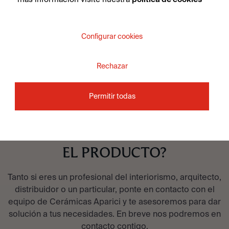
VER COLECCIÓN
Configurar cookies
Rechazar
Permitir todas
¿QUIERES MÁS
INFORMACIÓN SOBRE
EL PRODUCTO?
Tanto si eres un profesional del interiorismo, arquitecto,
distribuidor o un particular, ponte en contacto con el
equipo de Cerámicas Aparici y te asesoremos para dar
solución a tus necesidades. En breve nos podremos en
contacto contigo.