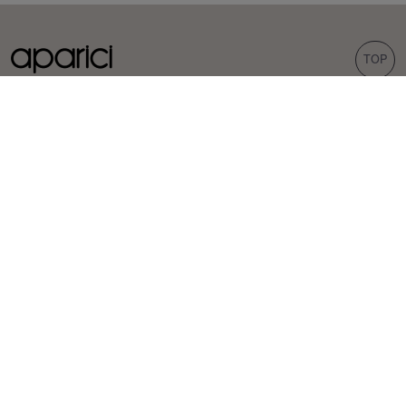
TOP
COLECCIONES
AZULEJOS
Carpet
Porcelánicos
Bohemian
Revestimientos
Corten
Exteriores
Evoke
Aspecto cemento
Aspecto terrazo
Hexagonales
INSPIRACIÓN
PROFESIONALES