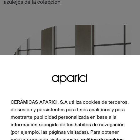
azulejos de la colección.
CERÁMICAS APARICI, S.A utiliza cookies de terceros,
de sesión y persistentes para fines analíticos y para
Metallic Brown Natural 100X100
mostrarte publicidad personalizada en base a la
información recogida de tus hábitos de navegación
(por ejemplo, las páginas visitadas). Para obtener
más información visite nuestra
política de cookies