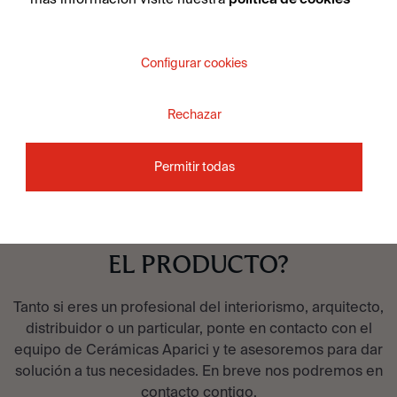
VER COLECCIÓN
Configurar cookies
Rechazar
Permitir todas
¿QUIERES MÁS
INFORMACIÓN SOBRE
EL PRODUCTO?
Tanto si eres un profesional del interiorismo, arquitecto,
distribuidor o un particular, ponte en contacto con el
equipo de Cerámicas Aparici y te asesoremos para dar
solución a tus necesidades. En breve nos podremos en
contacto contigo.