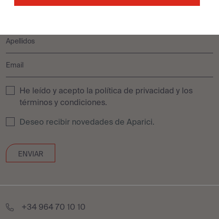
He leído y acepto la
política de privacidad
y los
términos y condiciones
.
Deseo recibir novedades de Aparici.
+34 964 70 10 10