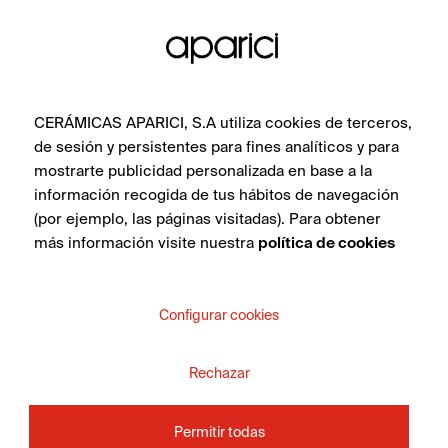
Evoke
Aspecto cemento
Aspecto terrazo
Hexagonales
CERÁMICAS APARICI, S.A utiliza cookies de terceros,
INSPIRACIÓN
PROFESIONALES
de sesión y persistentes para fines analíticos y para
mostrarte publicidad personalizada en base a la
Proyectos
Distribuidores
información recogida de tus hábitos de navegación
Ambientes
Prescriptores
(por ejemplo, las páginas visitadas). Para obtener
más información visite nuestra
política de cookies
DESCARGAS
NOSOTROS
Catálogos
Empresa
Configurar cookies
Folletos
Contáctanos
Rechazar
Permitir todas
SUSCRIBIRSE A LA NEWSLETTER