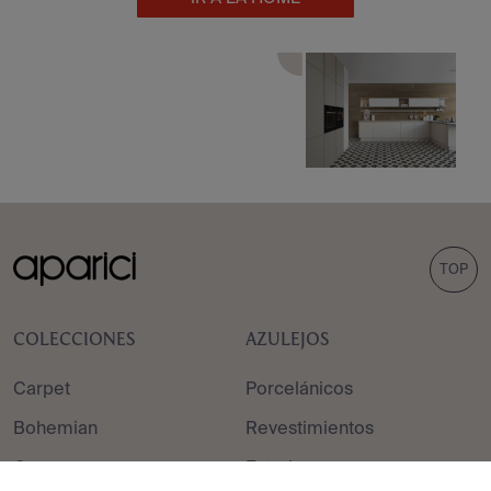
TOP
COLECCIONES
AZULEJOS
Carpet
Porcelánicos
Bohemian
Revestimientos
Corten
Exteriores