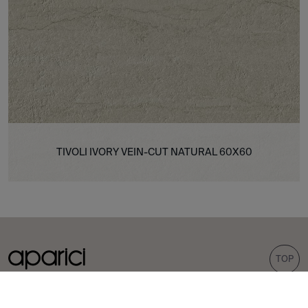
TIVOLI IVORY VEIN-CUT NATURAL 60X60
TOP
COLECCIONES
AZULEJOS