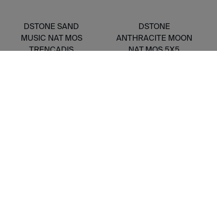
DSTONE SAND
DSTONE
MUSIC NAT MOS
ANTHRACITE MOON
TRENCADIS
NAT MOS 5X5
VARIOScm
MOS 30X30cm
G-2211
G-3558
COMPLEMENTO REVESTIMIENTO
DSTONE ASH LEKUE
DSTONE ASH LEKUE
BRILLO MOS 2,5X2,5
MOS 2,5X2,5
MOS 30X30cm
MOS 30X30cm
G-618
G-618
DSTONE GREY
DSTONE GREY