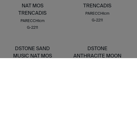
NAT MOS
TRENCADIS
TRENCADIS
PARECCHIcm
G-2211
PARECCHIcm
G-2211
DSTONE SAND
DSTONE
MUSIC NAT MOS
ANTHRACITE MOON
TRENCADIS
NAT MOS 5X5
PARECCHIcm
MOS 30X30cm
G-2211
G-3558
COMPLEMENTO DI RIVESTIMENTO
DSTONE ASH LEKUE
DSTONE ASH LEKUE
BRILLO MOS 2,5X2,5
MOS 2,5X2,5