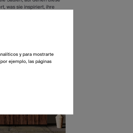
t, was sie inspiriert, ihre
 alle Fliesen der Kollektion.
LUNG
nalíticos y para mostrarte
(por ejemplo, las páginas