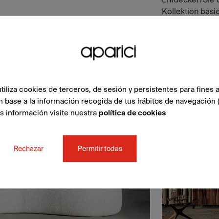
Kollektion basier
Atmosphären und
SIEHE SAMM
liza cookies de terceros, de sesión y persistentes para fines a
n base a la información recogida de tus hábitos de navegación 
ás información visite nuestra
política de cookies
Rechazar
Permitir todas