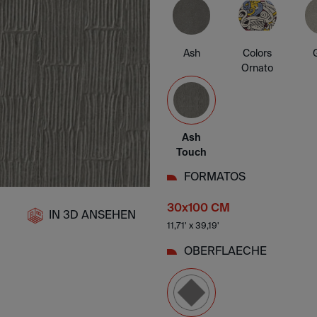
Ash
Colors
Ornato
Ash
Touch
FORMATOS
30x100 CM
IN 3D ANSEHEN
11,71' x 39,19'
OBERFLAECHE