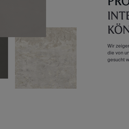
PR
INT
KÖ
Wir zeige
die von u
gesucht w