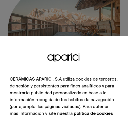
Flamed Sapphire 2Cm 50X100X2Cm
CERÁMICAS APARICI, S.A utiliza cookies de terceros,
de sesión y persistentes para fines analíticos y para
mostrarte publicidad personalizada en base a la
SIEHE SAMMLUNG
información recogida de tus hábitos de navegación
(por ejemplo, las páginas visitadas). Para obtener
más información visite nuestra
política de cookies