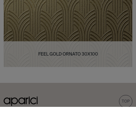
FEEL GOLD ORNATO 30X100
TOP
KOLLEKTIONEN
FLIESEN
Carpet
Feinsteinzeug