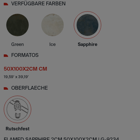
VERFÜGBARE FARBEN
Green
Ice
Sapphire
FORMATOS
50X100X2CM CM
19,59' x 39,19'
OBERFLAECHE
Rutschfest
FLAMED SAPPHIRE 2CM 50X100X2CM |
G-9234