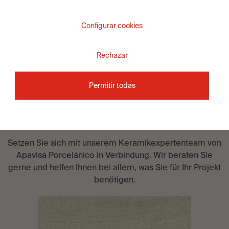
Configurar cookies
Rechazar
MÖCHTEN SIE MIT
Permitir todas
EINEM
BERATER
SPRECHEN?
Setzen Sie sich mit unserem Keramikexpertenteam von
Apavisa Porcelánico in Verbindung. Wir beraten Sie
gerne und helfen Ihnen bei allem, was Sie für Ihr Projekt
benötigen.