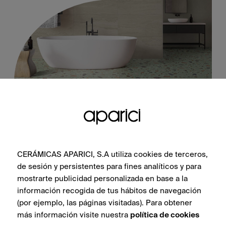
Pebble Green Natural 100X100
CERÁMICAS APARICI, S.A utiliza cookies de terceros,
de sesión y persistentes para fines analíticos y para
mostrarte publicidad personalizada en base a la
información recogida de tus hábitos de navegación
SIEHE SAMMLUNG
(por ejemplo, las páginas visitadas). Para obtener
más información visite nuestra
política de cookies