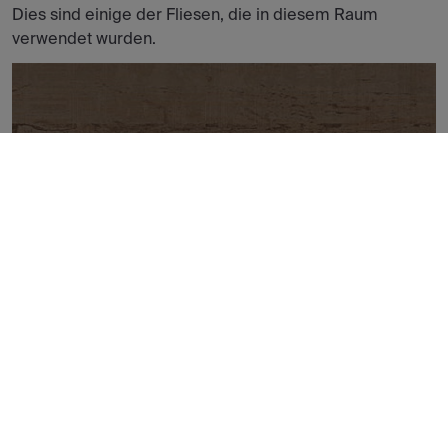
Dies sind einige der Fliesen, die in diesem Raum
verwendet wurden.
WHISPER ROSSO NATURAL 25X100