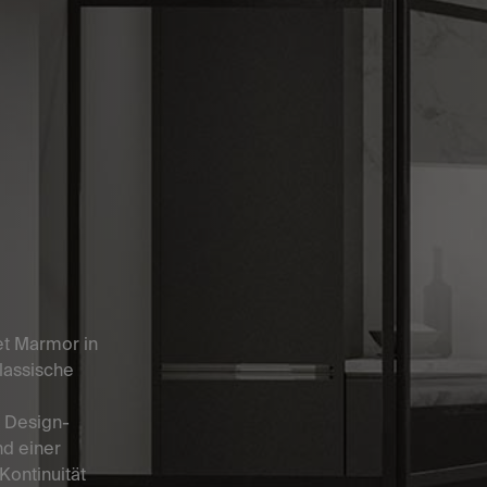
det Marmor in
lassische
r Design-
nd einer
Kontinuität