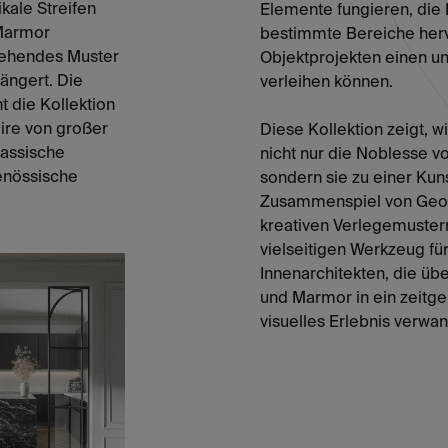
ikale Streifen
Elemente fungieren, die
Marmor
bestimmte Bereiche her
gehendes Muster
Objektprojekten einen u
ängert. Die
verleihen können.
 die Kollektion
ire von großer
Diese Kollektion zeigt, wi
lassische
nicht nur die Noblesse v
enössische
sondern sie zu einer Kun
.
Zusammenspiel von Geom
kreativen Verlegemuster
vielseitigen Werkzeug fü
Innenarchitekten, die üb
und Marmor in ein zeitg
visuelles Erlebnis verwa