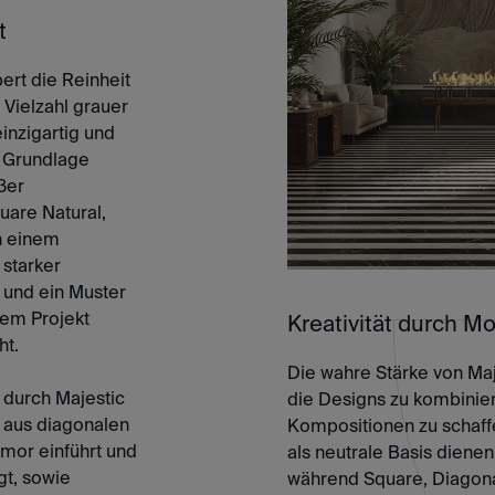
t
ert die Reinheit
Vielzahl grauer
inzigartig und
 Grundlage
ßer
uare Natural,
n einem
 starker
 und ein Muster
dem Projekt
Kreativität durch Mo
ht.
Die wahre Stärke von Maje
durch Majestic
die Designs zu kombinier
z aus diagonalen
Kompositionen zu schaffe
mor einführt und
als neutrale Basis dienen
t, sowie
während Square, Diagonal