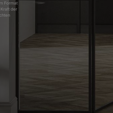
 im Format
Kraft der
chten