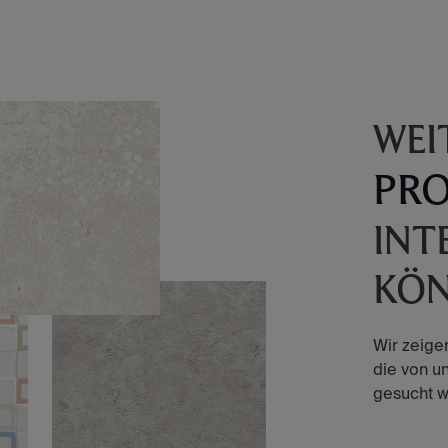
WEI
PR
INT
KÖ
Wir zeige
die von u
gesucht w