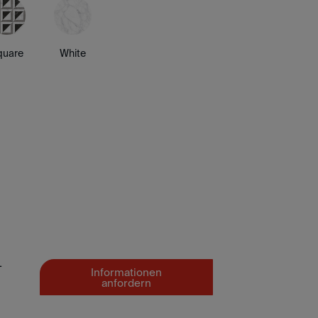
quare
White
L
Informationen
anfordern