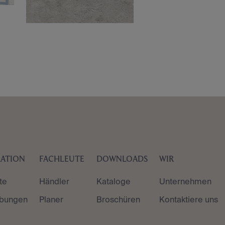
RATION
FACHLEUTE
DOWNLOADS
WIR
te
Händler
Kataloge
Unternehmen
bungen
Planer
Broschüren
Kontaktiere uns