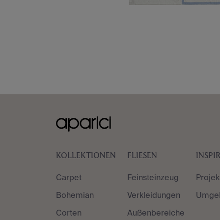
KOLLEKTIONEN
FLIESEN
INSPI
Carpet
Feinsteinzeug
Projek
Bohemian
Verkleidungen
Umge
Corten
Außenbereiche