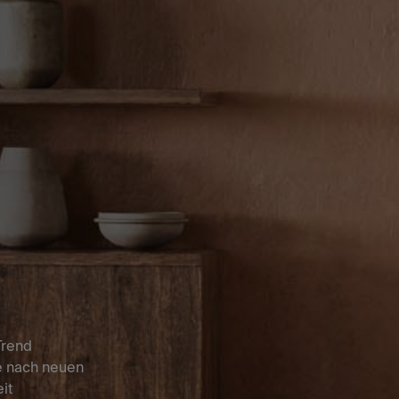
Trend
e nach neuen
it