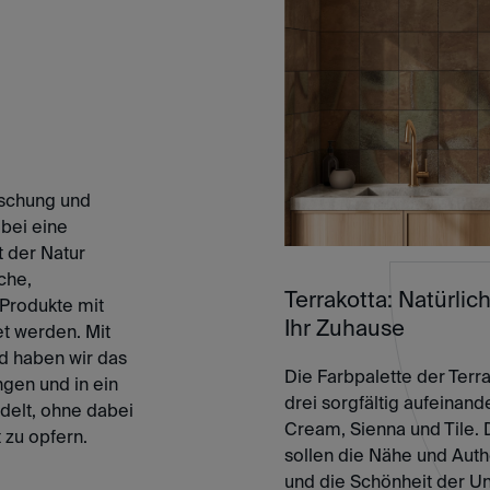
rschung und
obei eine
 der Natur
che,
Terrakotta: Natürlic
 Produkte mit
Ihr Zuhause
t werden. Mit
ld haben wir das
Die Farbpalette der Terr
gen und in ein
drei sorgfältig aufeinan
delt, ohne dabei
Cream, Sienna und Tile. 
 zu opfern.
sollen die Nähe und Auth
und die Schönheit der 