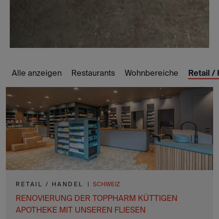
Alle anzeigen
Restaurants
Wohnbereiche
Retail /
RETAIL / HANDEL
|
SCHWEIZ
RENOVIERUNG DER TOPPHARM KÜTTIGEN
APOTHEKE MIT UNSEREN FLIESEN