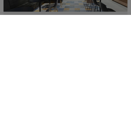
RETAIL / HANDEL
|
ÖSTERREICH
FITNESSSTUDIO MFITNESS
Ein hochmodernes Fitnessstudio mit Industriearchitektur
RETAIL / HANDEL
|
SPANIEN
WEINKELLEREI BERONIA RUEDA