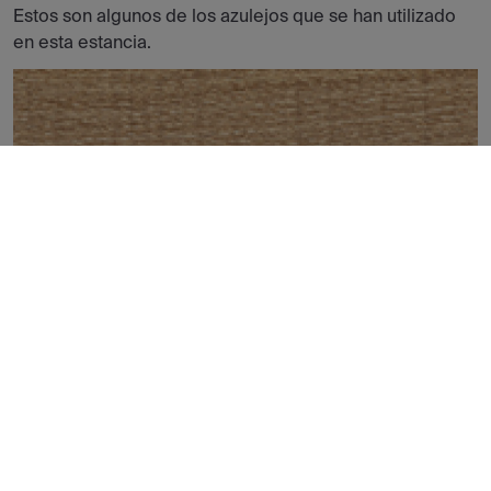
Estos son algunos de los azulejos que se han utilizado
en esta estancia.
NORWAY OAK NATURAL 16X100