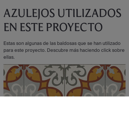
AZULEJOS UTILIZADOS
EN ESTE PROYECTO
Estas son algunas de las baldosas que se han utilizado
para este proyecto. Descubre más haciendo click sobre
ellas.