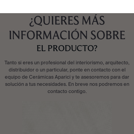
¿QUIERES MÁS
INFORMACIÓN SOBRE
EL PRODUCTO?
Tanto si eres un profesional del interiorismo, arquitecto,
distribuidor o un particular, ponte en contacto con el
equipo de Cerámicas Aparici y te asesoremos para dar
solución a tus necesidades. En breve nos podremos en
contacto contigo.