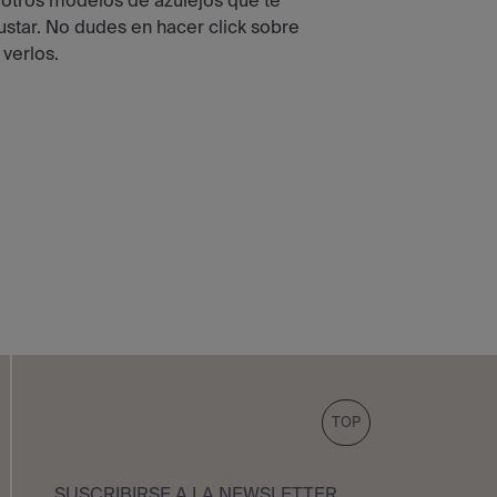
 otros modelos de azulejos que te
star. No dudes en hacer click sobre
 verlos.
TOP
SUSCRIBIRSE A LA NEWSLETTER