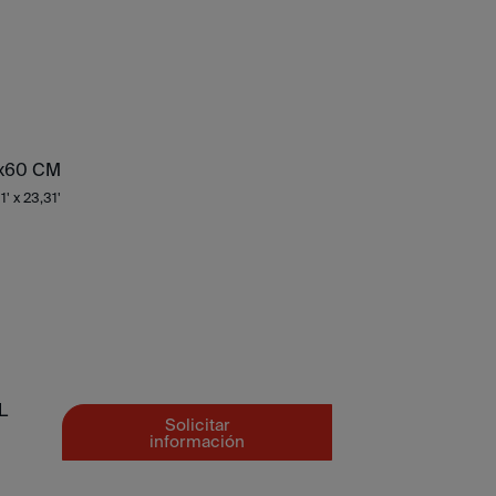
x60 CM
1' x 23,31'
L
Solicitar
información