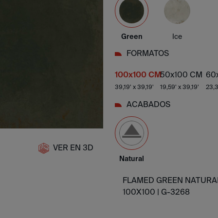
Green
Ice
FORMATOS
100x100 CM
50x100 CM
60
39,19' x 39,19'
19,59' x 39,19'
23,3
ACABADOS
VER EN 3D
Natural
FLAMED GREEN NATURA
100X100 |
G-3268