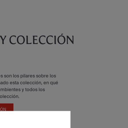
 Y COLECCIÓN
 son los pilares sobre los
ñado esta colección, en qué
 ambientes y todos los
colección.
IÓN