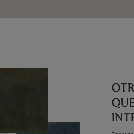
OT
QUE
INT