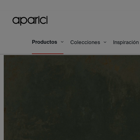
Productos
Inicio
Productos
Flamed Green Natural 100X1
Colecciones
Inspiración