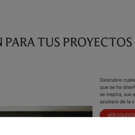
N
PARA TUS PROYECTOS
Descubre cuáles
que se ha dise
se inspira, sus
azulejos de la 
VER COLECC