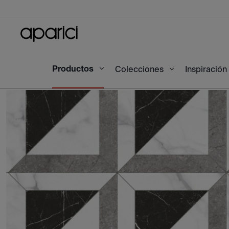
Productos
Inicio
Productos
Majestic Square Natural 60X
Colecciones
Inspiración