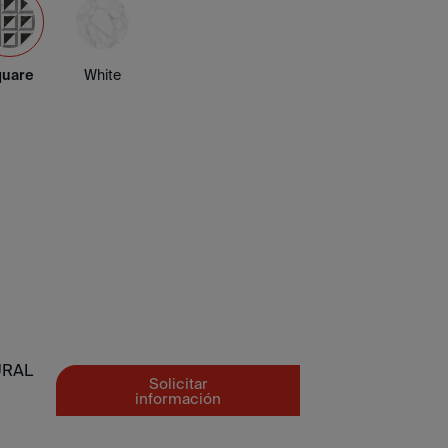
quare
White
URAL
Solicitar
información