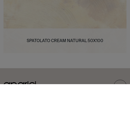
SPATOLATO CREAM NATURAL 50X100
TOP
COLECCIONES
AZULEJOS
Carpet
Porcelánicos
Bohemian
Revestimientos