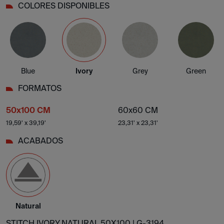
COLORES DISPONIBLES
Blue
Ivory
Grey
Green
FORMATOS
50x100 CM
60x60 CM
19,59' x 39,19'
23,31' x 23,31'
ACABADOS
Natural
STITCH IVORY NATURAL 50X100 |
G-3194