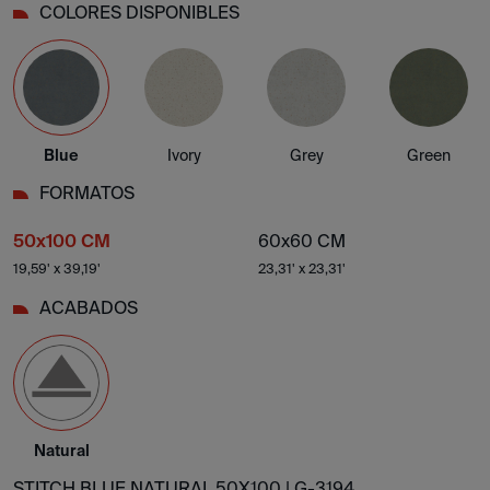
COLORES DISPONIBLES
Blue
Ivory
Grey
Green
FORMATOS
50x100 CM
60x60 CM
19,59' x 39,19'
23,31' x 23,31'
ACABADOS
Natural
STITCH BLUE NATURAL 50X100 |
G-3194