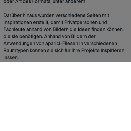
oder Art des Formats, unter anderem.
Darüber hinaus wurden verschiedene Seiten mit
Inspirationen erstellt, damit Privatpersonen und
Fachleute anhand von Bildern die Ideen finden können,
die sie benötigen. Anhand von Bildern der
Anwendungen von aparici-Fliesen in verschiedenen
Raumtypen können sie sich für ihre Projekte inspirieren
lassen.
Aparici hat auch neue Funktionen und Hilfsmittel in seine
Website aufgenommen, wie z.B. den
Registrierungsbereich, in dem die Nutzer beliebig viele
Listen mit Lieblingsprodukten anlegen können. Diese
Registrierung bietet auch die Möglichkeit, exklusive und
sehr nützliche Downloads zu finden, wie z. B.