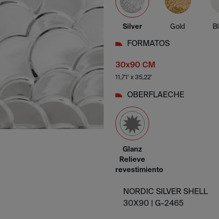
Silver
Gold
B
FORMATOS
30x90 CM
11,71' x 35,22'
OBERFLAECHE
Glanz
Relieve
revestimiento
NORDIC SILVER SHELL
30X90 |
G-2465