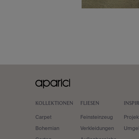
KOLLEKTIONEN
FLIESEN
INSPI
Carpet
Feinsteinzeug
Projek
Bohemian
Verkleidungen
Umge