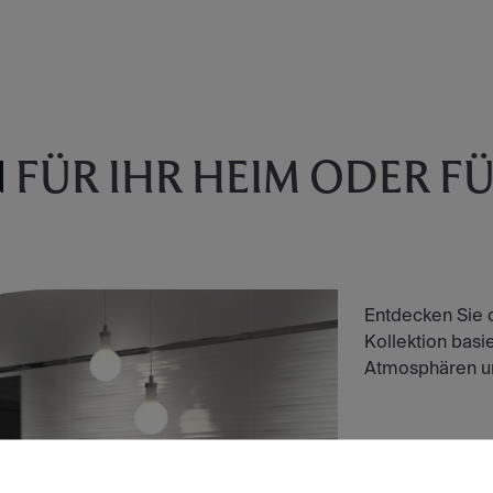
N
FÜR IHR HEIM ODER FÜR
Entdecken Sie 
Kollektion basier
Atmosphären und