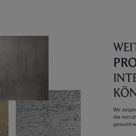
WEI
PR
INT
KÖ
Wir zeige
die von u
gesucht w