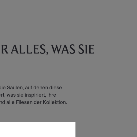
 ALLES, WAS SIE
die Säulen, auf denen diese
t, was sie inspiriert, ihre
 alle Fliesen der Kollektion.