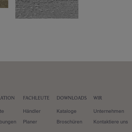
RATION
FACHLEUTE
DOWNLOADS
WIR
te
Händler
Kataloge
Unternehmen
bungen
Planer
Broschüren
Kontaktiere uns