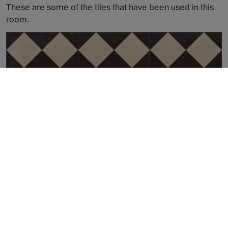
These are some of the tiles that have been used in this
room.
DANUBE GUSTAV NATURAL 60X60