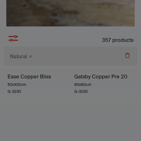
357
products
Natural
Ease Copper Bliss
Gatsby Copper Pre 20
50x100cm
60x60cm
G-3230
G-3230