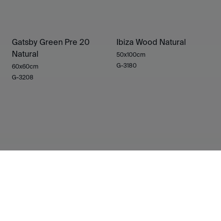
Gatsby Green Pre 20
Ibiza Wood Natural
Natural
50x100cm
G-3180
60x60cm
G-3208
Umbria White Natural
Umbria Sand Natural
60x60cm
60x60cm
G-3180
G-3180