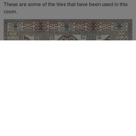
These are some of the tiles that have been used in this
room.
KILIM NAIN NATURAL 60X60