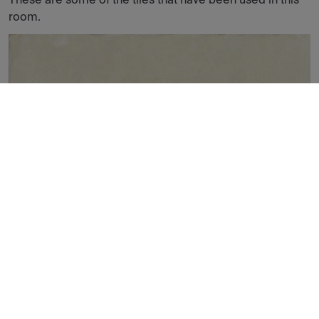
room.
TERRACOTA CREAM NONSLIP 60X60