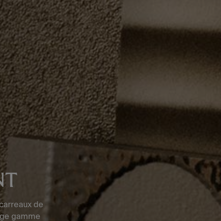
NT
 carreaux de
large gamme