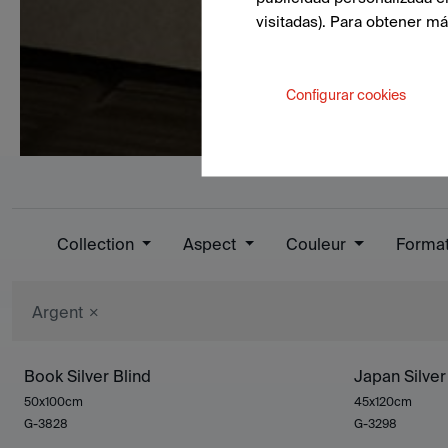
visitadas). Para obtener m
Configurar cookies
Collection
Aspect
Couleur
Forma
Argent
Book Silver Blind
Japan Silve
50x100cm
45x120cm
G-3828
G-3298