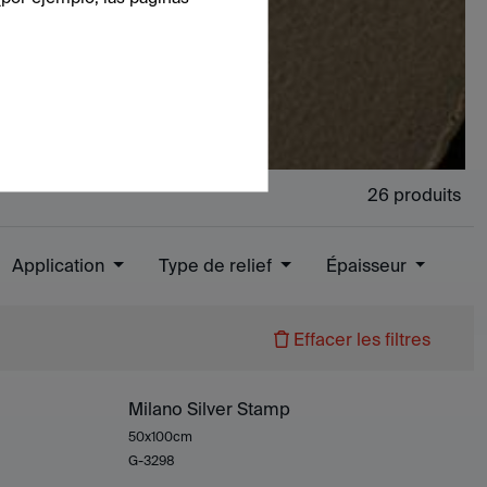
26
produits
Application
Type de relief
Épaisseur
Effacer les filtres
Milano Silver Stamp
50x100cm
G-3298