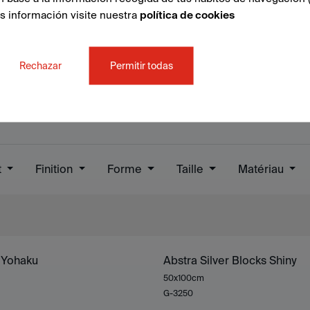
ás información visite nuestra
política de cookies
Rechazar
Permitir todas
t
Finition
Forme
Taille
Matériau
r Yohaku
Abstra Silver Blocks Shiny
50x100cm
G-3250