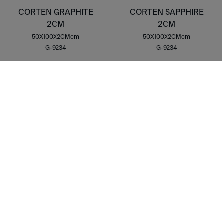
CORTEN GRAPHITE
CORTEN SAPPHIRE
2CM
2CM
50X100X2CMcm
50X100X2CMcm
G-9234
G-9234
ACCESSOIRES
CORTEN GRAPHITE
CORTEN IRON NAT
NAT MOS HEX
MOS HEX
PLUSIEURScm
PLUSIEURScm
G-2143
G-2143
CORTEN OXIDUM
CORTEN SAPPHIRE
NAT MOS HEX
NAT MOS HEX
PLUSIEURScm
PLUSIEURScm