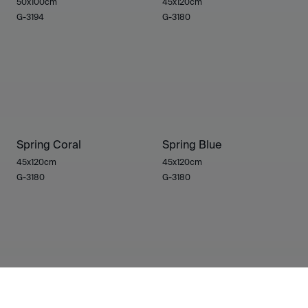
50x100cm
45x120cm
G-3194
G-3180
Spring Coral
Spring Blue
45x120cm
45x120cm
G-3180
G-3180
Carton White
Crea White Natural