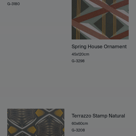
G-3180
Spring House Ornament
45x120cm
G-3298
Terrazzo Stamp Natural
60x60cm
G-3208