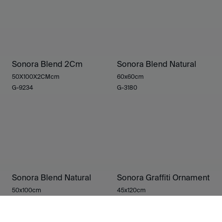
Sonora Blend 2Cm
Sonora Blend Natural
50X100X2CMcm
60x60cm
G-9234
G-3180
Sonora Blend Natural
Sonora Graffiti Ornament
50x100cm
45x120cm
G-3180
G-3298