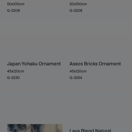
50x100cm
50x100cm
G-3208
G-3208
Japan Yohaku Ornament
Assos Bricks Ornament
45x120cm
45x120cm
G-3230
G-3264
Lava Blend Natural