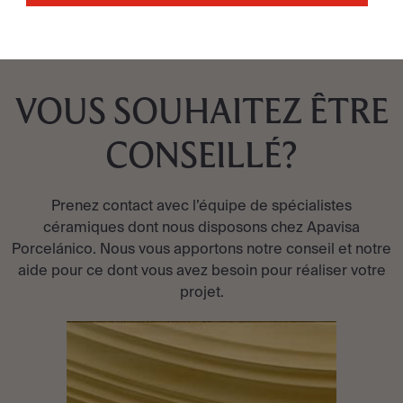
VOUS SOUHAITEZ ÊTRE
CONSEILLÉ?
Prenez contact avec l’équipe de spécialistes
céramiques dont nous disposons chez Apavisa
Porcelánico. Nous vous apportons notre conseil et notre
aide pour ce dont vous avez besoin pour réaliser votre
projet.