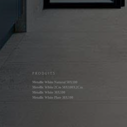
PRODUITS
Metallic White Natural 50X100
Metallic White 2Cm 50X100X2Cm
Metallic White 30X100
Metallic White Plate 30X100