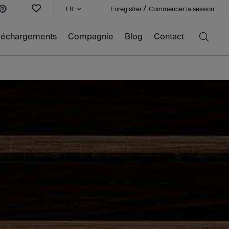
/
FR
Enregistrer
Commencer la session
léchargements
Compagnie
Blog
Contact