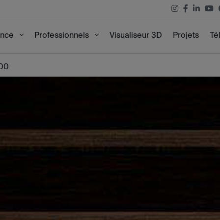
Visualiseur 3D
Projets
Té
ence
Professionnels
100