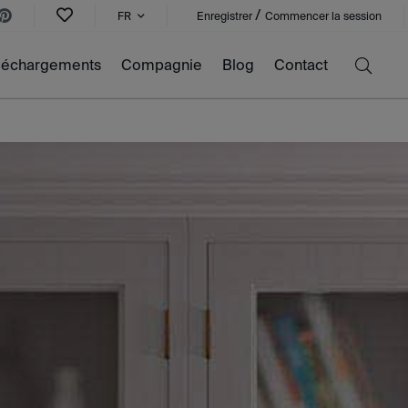
/
FR
Enregistrer
Commencer la session
léchargements
Compagnie
Blog
Contact