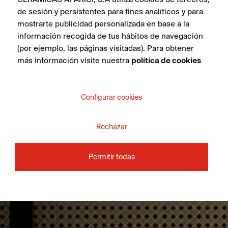
de sesión y persistentes para fines analíticos y para
mostrarte publicidad personalizada en base a la
información recogida de tus hábitos de navegación
(por ejemplo, las páginas visitadas). Para obtener
más información visite nuestra
política de cookies
Configurar cookies
Rechazar
Permitir todas