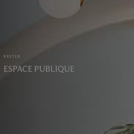
RESTER
ESPACE PUBLIQUE