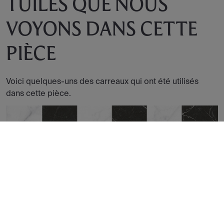
TUILES QUE NOUS
VOYONS DANS CETTE
PIÈCE
Voici quelques-uns des carreaux qui ont été utilisés
dans cette pièce.