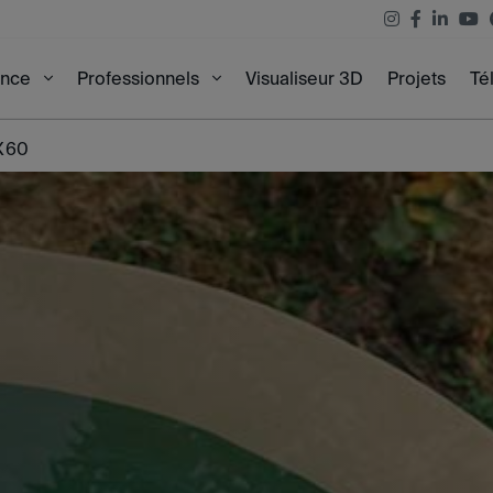
Visualiseur 3D
Projets
Té
ence
Professionnels
0X60