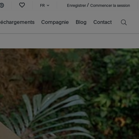
/
FR
Enregistrer
Commencer la session
léchargements
Compagnie
Blog
Contact