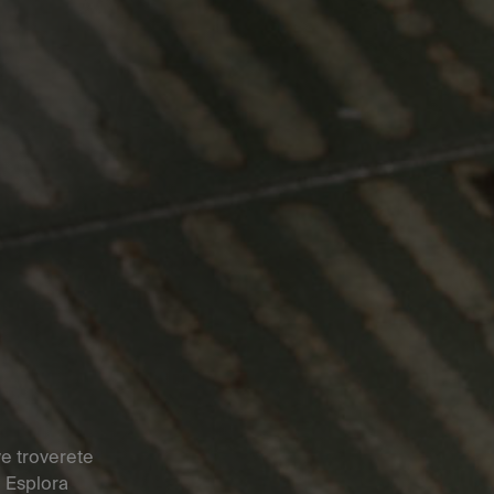
ve troverete
 Esplora