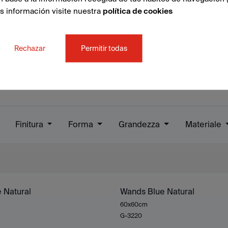
ás información visite nuestra
política de cookies
Rechazar
Permitir todas
Finitura
Forma
Grandezza
Materiale
 Natural
Wands Blue Natural
60x60cm
G-3220