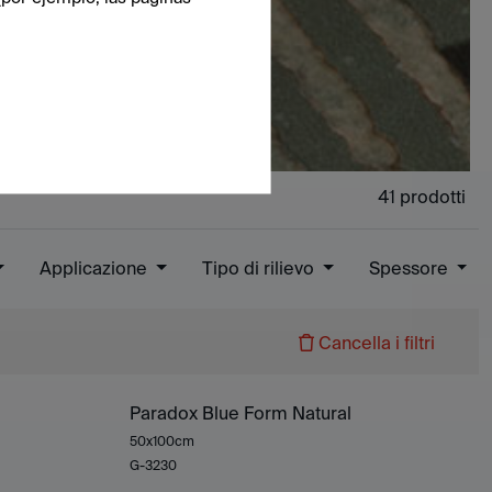
41
prodotti
Applicazione
Tipo di rilievo
Spessore
Cancella i filtri
Paradox Blue Form Natural
50x100cm
G-3230