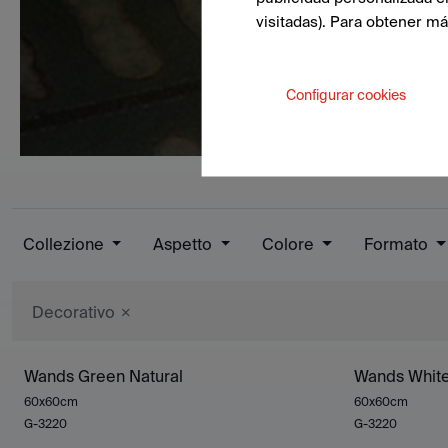
visitadas). Para obtener m
Configurar cookies
Collezione
Aspetto
Colore
Formato
Decorativo
Wands Green Natural
Wands White
60x60cm
60x60cm
G-3220
G-3220