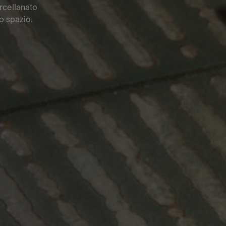
orcellanato
no spazio.